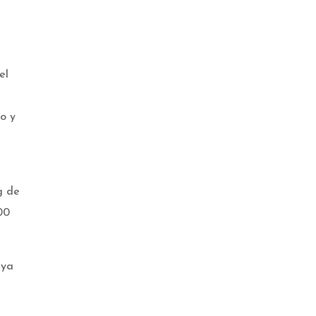
el
o y
g de
00
 ya