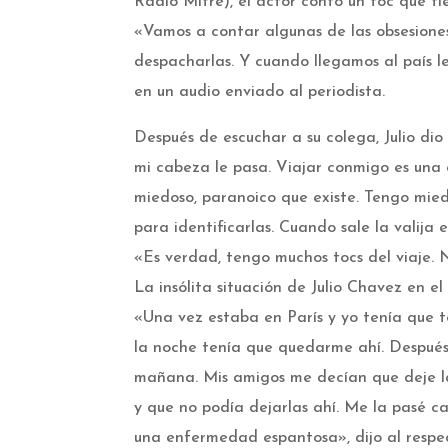
Radio Mitre), el actor contó un toc que tien
«Vamos a contar algunas de las obsesiones 
despacharlas. Y cuando llegamos al país l
en un audio enviado al periodista.
Después de escuchar a su colega, Julio di
mi cabeza le pasa. Viajar conmigo es una 
miedoso, paranoico que existe. Tengo mied
para identificarlas. Cuando sale la valija
«Es verdad, tengo muchos tocs del viaje. N
La insólita situación de Julio Chavez en e
«Una vez estaba en París y yo tenía que t
la noche tenía que quedarme ahí. Después
mañana. Mis amigos me decían que deje las
y que no podía dejarlas ahí. Me la pasé c
una enfermedad espantosa», dijo al respe