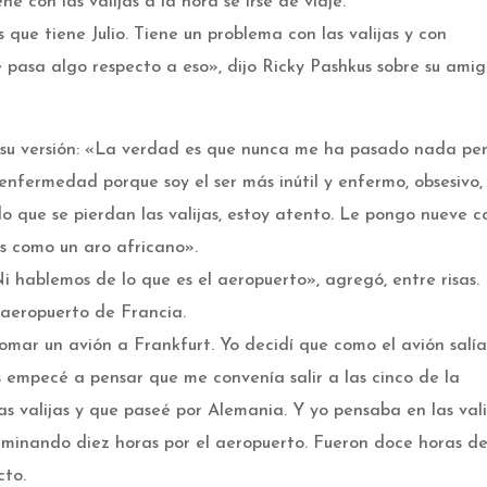
e con las valijas a la hora se irse de viaje.
que tiene Julio. Tiene un problema con las valijas y con
e pasa algo respecto a eso», dijo Ricky Pashkus sobre su ami
o su versión: «La verdad es que nunca me ha pasado nada pe
enfermedad porque soy el ser más inútil y enfermo, obsesivo,
o que se pierdan las valijas, estoy atento. Le pongo nueve c
 es como un aro africano».
i hablemos de lo que es el aeropuerto», agregó, entre risas.
l aeropuerto de Francia.
omar un avión a Frankfurt. Yo decidí que como el avión salí
 empecé a pensar que me convenía salir a las cinco de la
 valijas y que paseé por Alemania. Y yo pensaba en las vali
aminando diez horas por el aeropuerto. Fueron doce horas d
cto.