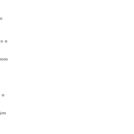
go
ro a
osas
a a
jas
e