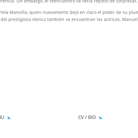
rencia. Sin embargo, el reencuentro se vería repleto de sorpresas.
Camila Mansilla, quien nuevamente dejó en claro el poder de su plu
ro del prestigioso elenco también se encuentran las actrices, Manue
NU
CV / BIO